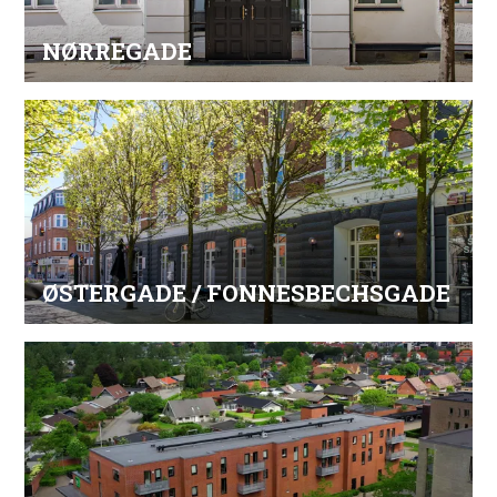
NØRREGADE
ØSTERGADE / FONNESBECHSGADE