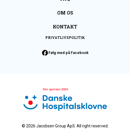
udluftning.
OM OS
KONTAKT
Opdager du mindre områder med noget der kan
være skimmelsvamp, kan det vaskes af med flere
PRIVATLIVSPOLITIK
midler – vi anbefaler Hysan ellerProtox. Følg
Følg med på Facebook
brugsanvisningen på dem.
Hvis du alligevel oplever problemer med fugt,
selvom du har fulgt vejledningen, bedes du kontakte
os på kontoret. Vi vilderefter undersøge årsagen og
finde en løsning.
© 2026 Jacobsen Group ApS. All right reserved.