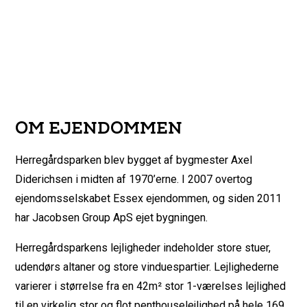
OM EJENDOMMEN
Herregårdsparken blev bygget af bygmester Axel
Diderichsen i midten af 1970’erne. I 2007 overtog
ejendomsselskabet Essex ejendommen, og siden 2011
har Jacobsen Group ApS ejet bygningen.
Herregårdsparkens lejligheder indeholder store stuer,
udendørs altaner og store vinduespartier. Lejlighederne
varierer i størrelse fra en 42m² stor 1-værelses lejlighed
til en virkelig stor og flot penthouselejlighed på hele 169