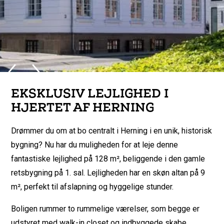
3 VÆRELSES LEJLIGHED PÅ
EKSKLUSIV LEJLIGHED I
128 M²
HJERTET AF HERNING
Nygade, Herning
Drømmer du om at bo centralt i Herning i en unik, historisk
bygning? Nu har du muligheden for at leje denne
fantastiske lejlighed på 128 m², beliggende i den gamle
retsbygning på 1. sal. Lejligheden har en skøn altan på 9
m², perfekt til afslapning og hyggelige stunder.
Boligen rummer to rummelige værelser, som begge er
udstyret med walk-in closet og indbyggede skabe.